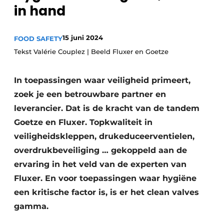
in hand
Privacy / Cookie statement
Vacature aanmelden
15 juni 2024
FOOD SAFETY
Vacatures
Tekst Valérie Couplez | Beeld Fluxer en Goetze
Video’s
In toepassingen waar veiligheid primeert,
zoek je een betrouwbare partner en
leverancier. Dat is de kracht van de tandem
Goetze en Fluxer. Topkwaliteit in
veiligheidskleppen, drukeduceerventielen,
overdrukbeveiliging … gekoppeld aan de
ervaring in het veld van de experten van
Fluxer. En voor toepassingen waar hygiëne
een kritische factor is, is er het clean valves
gamma.