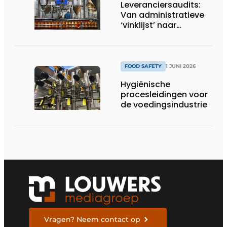
Leveranciersaudits:
Van administratieve
‘vinklijst’ naar
strategisch
stuurinstrument
FOOD SAFETY
1 JUNI 2026
Hygiënische
procesleidingen voor
de voedingsindustrie
Vragen? Neem contact op