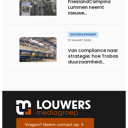
FrieslandCampina
Lummen neemt
nieuwe
ijswaterinstallatie in
gebruik
DUURZAAMHEID
31 MAART 2026
Van compliance naar
strategie: hoe Trobas
duurzaamheid
structureel verankert
Vragen? Neem contact op