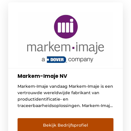
Markem-Imaje NV
Markem-Imaje vandaag Markem-Imaje is een
vertrouwde wereldwijde fabrikant van
productidentificatie- en
traceerbaarheidsoplossingen. Markem-Imaje
levert een volledig gamma van betrouwbare
en innovatieve inkjet-, thermo-transfer -,
laser-, print- en etiketteringssystemen
Bekijk Bedrijfsprofiel