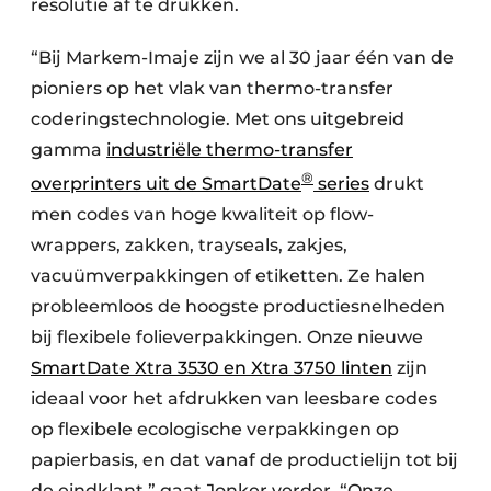
resolutie af te drukken.
“Bij Markem-Imaje zijn we al 30 jaar één van de
pioniers op het vlak van thermo-transfer
coderingstechnologie. Met ons uitgebreid
gamma
industriële thermo-transfer
®
overprinters uit de SmartDate
series
drukt
men codes van hoge kwaliteit op flow-
wrappers, zakken, trayseals, zakjes,
vacuümverpakkingen of etiketten. Ze halen
probleemloos de hoogste productiesnelheden
bij flexibele folieverpakkingen. Onze nieuwe
SmartDate Xtra 3530 en Xtra 3750 linten
zijn
ideaal voor het afdrukken van leesbare codes
op flexibele ecologische verpakkingen op
papierbasis, en dat vanaf de productielijn tot bij
de eindklant,” gaat Jonker verder. “Onze