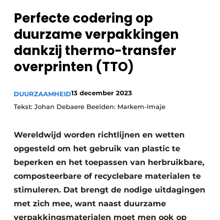
Privacy / Cookie statement
Perfecte codering op
Vacature aanmelden
duurzame verpakkingen
Vacatures
dankzij thermo-transfer
Video’s
overprinten (TTO)
13 december 2023
DUURZAAMHEID
Tekst: Johan Debaere Beelden: Markem-Imaje
Wereldwijd worden richtlijnen en wetten
opgesteld om het gebruik van plastic te
beperken en het toepassen van herbruikbare,
composteerbare of recyclebare materialen te
stimuleren. Dat brengt de nodige uitdagingen
met zich mee, want naast duurzame
verpakkingsmaterialen moet men ook op