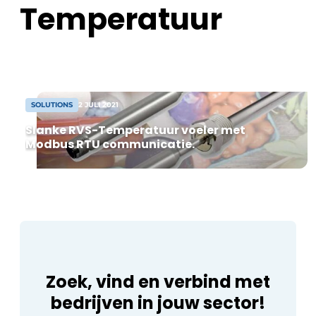
Temperatuur
productinformatie een eigen, veilige
Privacy / Cookie statement
keuze maken.
Vacature aanmelden
Vacatures
Video’s
SOLUTIONS
2 JULI 2021
Slanke RVS-Temperatuur voeler met
Modbus RTU communicatie.
Zoek, vind en verbind met
bedrijven in jouw sector!