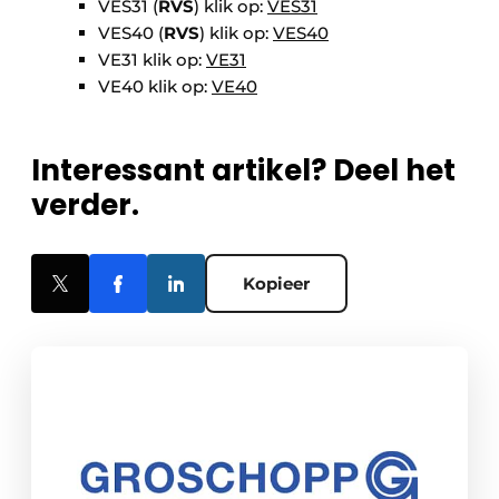
VES31 (
RVS
) klik op:
VES31
VES40 (
RVS
) klik op:
VES40
VE31 klik op:
VE31
VE40 klik op:
VE40
Interessant artikel? Deel het
verder.
Kopieer