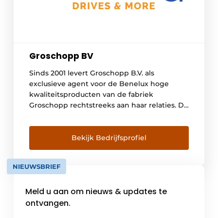
Groschopp BV
Sinds 2001 levert Groschopp B.V. als
exclusieve agent voor de Benelux hoge
kwaliteitsproducten van de fabriek
Groschopp rechtstreeks aan haar relaties. De
fabriek Groschopp AG in Duitsland bestaat al
sinds 1922. Groschopp AG is een begrip in de
markt en een betrouwbare en degelijke
Bekijk Bedrijfsprofiel
Duitse fabrikant waarmee wij zeer korte
lijnen onderhouden. Voor onze relaties […]
NIEUWSBRIEF
Meld u aan om nieuws & updates te
ontvangen.