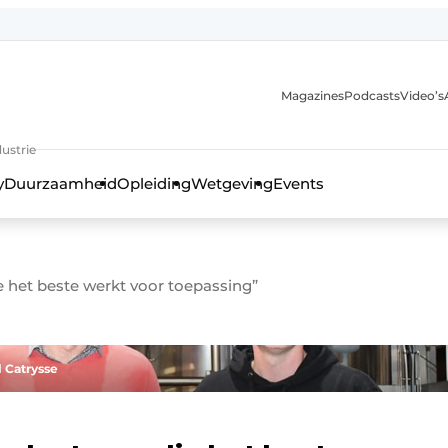
Magazines
Podcasts
Video’s
anmelding
ustrie
y
Duurzaamheid
Opleiding
Wetgeving
Events
 het beste werkt voor toepassing”
 Catrysse