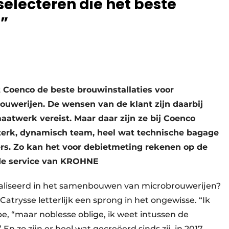
electeren die het beste
g”
 Coenco de beste brouwinstallaties voor
ouwerijen. De wensen van de klant zijn daarbij
maatwerk vereist. Maar daar zijn ze bij Coenco
terk, dynamisch team, heel wat technische bagage
ers. Zo kan het voor debietmeting rekenen op de
de service van KROHNE
ialiseerd in het samenbouwen van microbrouwerijen?
trysse letterlijk een sprong in het ongewisse. “Ik
pe, “maar noblesse oblige, ik weet intussen de
n zo zijn er heel wat gecreëerd sinds zij in 2017