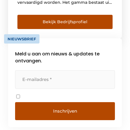
vervaardigd worden. Het gamma bestaat uit
onder meer glijlagers, lineaire geleidingen,
kabelrupsen en kabels; motion plastics
genaamd. In België bedienen we meer dan
Bekijk Bedrijfsprofiel
3000 klanten die actief zijn in grote
verscheidenheid van industrieën. Met de
NIEUWSBRIEF
online tools die terug te vinden zijn op […]
Meld u aan om nieuws & updates te
ontvangen.