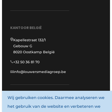
KANTOOR BELGIË
Kapellestraat 132/1
Gebouw G
8020 Oostkamp België
+32 50 36 81 70
info@louwersmediagroep.be
www.louwersmediagroep.com
Wij gebruiken cookies. Daarmee analyseren we
het gebruik van de website en verbeteren we
© 1987 - 2026 Louwersmediagroep.