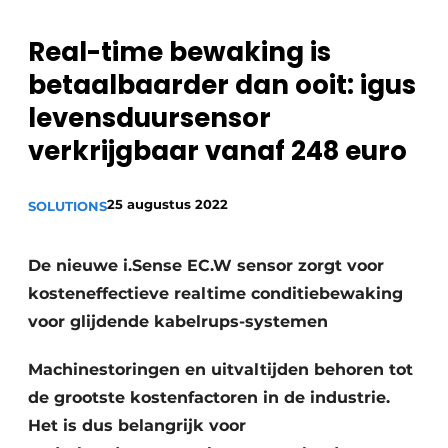
Privacy / Cookie statement
Real-time bewaking is
Vacature aanmelden
betaalbaarder dan ooit: igus
Vacatures
levensduursensor
Video’s
verkrijgbaar vanaf 248 euro
25 augustus 2022
SOLUTIONS
De nieuwe i.Sense EC.W sensor zorgt voor
kosteneffectieve realtime conditiebewaking
voor glijdende kabelrups-systemen
Machinestoringen en uitvaltijden behoren tot
de grootste kostenfactoren in de industrie.
Het is dus belangrijk voor