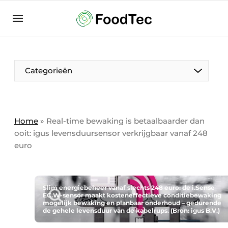
Aanmelden
Algemene voorwaarden
Bedrijven
Aanmelden
Bedankt voor de aanmelding
Categorieën
Bedrijven
Contact
Direct contact
Home
»
Real-time bewaking is betaalbaarder dan
ooit: igus levensduursensor verkrijgbaar vanaf 248
Eigen content aanleveren
euro
Evenement aanmelden
Home
Meest gelezen
Slim energiebeheer vanaf slechts 248 euro: de i.Sense
EC.W-sensor maakt kosteneffectieve conditiebewaking
mogelijk bewaking en planbaar onderhoud – gedurende
Nieuwsbrief
de gehele levensduur van de kabelrups. (Bron: igus B.V.)
Podcasts