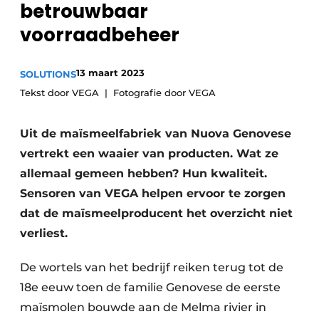
betrouwbaar
Privacy / Cookie statement
voorraadbeheer
Vacature aanmelden
Vacatures
13 maart 2023
SOLUTIONS
Video’s
Tekst door VEGA
Fotografie door VEGA
Uit de maïsmeelfabriek van Nuova Genovese
vertrekt een waaier van producten. Wat ze
allemaal gemeen hebben? Hun kwaliteit.
Sensoren van VEGA helpen ervoor te zorgen
dat de maïsmeelproducent het overzicht niet
verliest.
De wortels van het bedrijf reiken terug tot de
18e eeuw toen de familie Genovese de eerste
maïsmolen bouwde aan de Melma rivier in