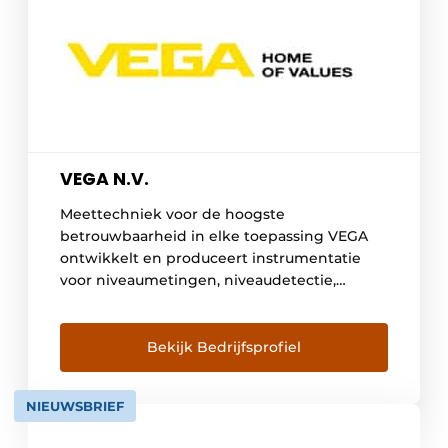
VEGA N.V.
Meettechniek voor de hoogste
betrouwbaarheid in elke toepassing VEGA
ontwikkelt en produceert instrumentatie
voor niveaumetingen, niveaudetectie,
druk en software voor het aansluiten op
besturingssystemen. Productie processen
worden tegenwoordig steeds complexer,
Bekijk Bedrijfsprofiel
daarom is het belangrijk dat de
meettechnieken die worden gebruikt
NIEUWSBRIEF
worden ter controle en om de processen te
monitoren, steeds eenvoudiger en