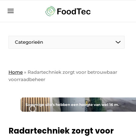
Aanmelden
Algemene voorwaarden
Bedrijven
Aanmelden
Bedankt voor de aanmelding
Categorieën
Bedrijven
Contact
Direct contact
Home
»
Radartechniek zorgt voor betrouwbaar
voorraadbeheer
Eigen content aanleveren
Evenement aanmelden
Home
Sommige silo’s hebben een hoogte van wel 16 m.
Meest gelezen
Nieuwsbrief
Radartechniek zorgt voor
Podcasts