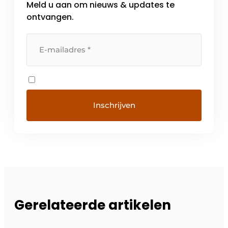
Meld u aan om nieuws & updates te
intuïtiever worden. Voor VEGA is deze […]
ontvangen.
Gerelateerde artikelen