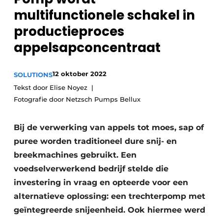
multifunctionele schakel in
Privacy / Cookie statement
productieproces
Vacature aanmelden
appelsapconcentraat
Vacatures
Video’s
12 oktober 2022
SOLUTIONS
Tekst door Elise Noyez
Fotografie door Netzsch Pumps Bellux
Bij de verwerking van appels tot moes, sap of
puree worden traditioneel dure snij- en
breekmachines gebruikt. Een
voedselverwerkend bedrijf stelde die
investering in vraag en opteerde voor een
alternatieve oplossing: een trechterpomp met
geïntegreerde snijeenheid. Ook hiermee werd