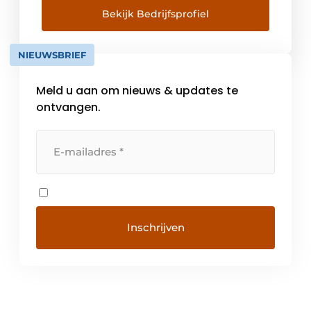
bij Hamburg zijn wij vertegenwoordigd in
Bekijk Bedrijfsprofiel
meer dan 60 landen in de wereld met
montagefabrieken en servicesteunpunten.
NIEUWSBRIEF
Meer dan 4.000 medewerkers van de
ondernemingsgroep […]
Meld u aan om nieuws & updates te
ontvangen.