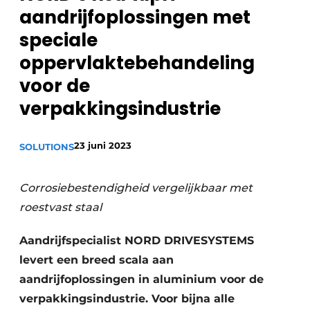
aandrijfoplossingen met
Privacy / Cookie statement
speciale
Vacature aanmelden
oppervlaktebehandeling
Vacatures
voor de
Video’s
verpakkingsindustrie
23 juni 2023
SOLUTIONS
Corrosiebestendigheid vergelijkbaar met
roestvast staal
Aandrijfspecialist NORD DRIVESYSTEMS
levert een breed scala aan
aandrijfoplossingen in aluminium voor de
verpakkingsindustrie. Voor bijna alle