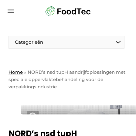
Aanmelden
Algemene voorwaarden
Bedrijven
Aanmelden
Bedankt voor de aanmelding
Categorieën
Bedrijven
Contact
Direct contact
Home
»
NORD’s nsd tupH aandrijfoplossingen met
speciale oppervlaktebehandeling voor de
Eigen content aanleveren
verpakkingsindustrie
Evenement aanmelden
Home
Meest gelezen
Nieuwsbrief
NORD’s nsd tupH
Podcasts