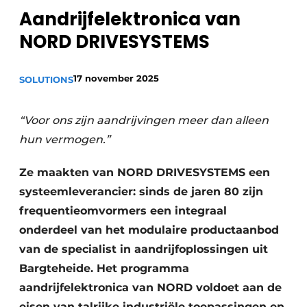
Aandrijfelektronica van
Privacy / Cookie statement
NORD DRIVESYSTEMS
Vacature aanmelden
Vacatures
17 november 2025
SOLUTIONS
Video’s
“Voor ons zijn aandrijvingen meer dan alleen
hun vermogen.”
Ze maakten van NORD DRIVESYSTEMS een
systeemleverancier: sinds de jaren 80 zijn
frequentieomvormers een integraal
onderdeel van het modulaire productaanbod
van de specialist in aandrijfoplossingen uit
Bargteheide. Het programma
aandrijfelektronica van NORD voldoet aan de
eisen van talrijke industriële toepassingen en