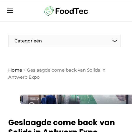
Aanmelden
Algemene voorwaarden
Bedrijven
Aanmelden
Bedankt voor de aanmelding
Categorieën
Bedrijven
Contact
Direct contact
Home
»
Geslaagde come back van Solids in
Antwerp Expo
Eigen content aanleveren
Evenement aanmelden
Home
Meest gelezen
Nieuwsbrief
Geslaagde come back van
Podcasts