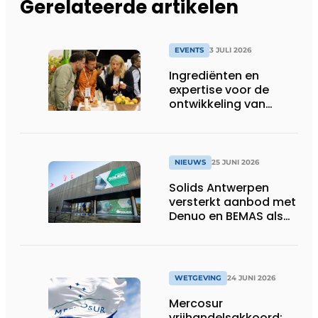
Gerelateerde artikelen
EVENTS
3 JULI 2026
Ingrediënten en
expertise voor de
ontwikkeling van
toekomstgerichte
voeding &
voedingssupplementen
NIEUWS
25 JUNI 2026
Solids Antwerpen
versterkt aanbod met
Denuo en BEMAS als
inhoudelijke partners
WETGEVING
24 JUNI 2026
Mercosur
vrijhandelsakkoord: