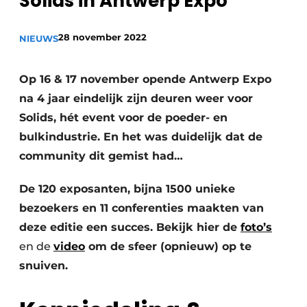
Solids in Antwerp Expo
Privacy / Cookie statement
28 november 2022
Vacature aanmelden
NIEUWS
Vacatures
Op 16 & 17 november opende Antwerp Expo
Video’s
na 4 jaar eindelijk zijn deuren weer voor
Solids, hét event voor de poeder- en
bulkindustrie. En het was duidelijk dat de
community dit gemist had…
De 120 exposanten, bijna 1500 unieke
bezoekers en 11 conferenties maakten van
deze editie een succes. Bekijk hier de
foto’s
en de
video
om de sfeer (opnieuw) op te
snuiven.