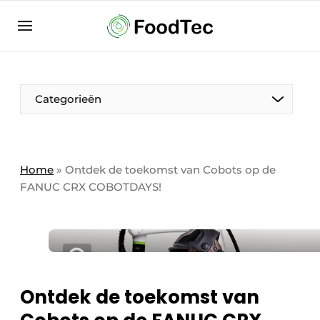
Aanmelden
Algemene voorwaarden
Bedrijven
Aanmelden
Bedankt voor de aanmelding
Categorieën
Bedrijven
Contact
Direct contact
Home
»
Ontdek de toekomst van Cobots op de
FANUC CRX COBOTDAYS!
Eigen content aanleveren
Evenement aanmelden
Home
Meest gelezen
Nieuwsbrief
Ontdek de toekomst van
Podcasts