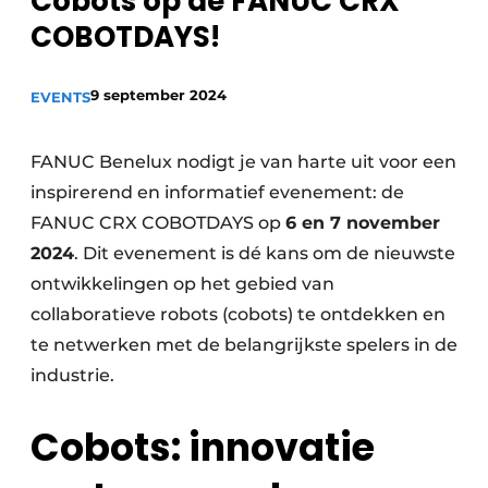
Cobots op de FANUC CRX
Privacy / Cookie statement
COBOTDAYS!
Vacature aanmelden
9 september 2024
EVENTS
Vacatures
Video’s
FANUC Benelux nodigt je van harte uit voor een
inspirerend en informatief evenement: de
FANUC CRX COBOTDAYS op
6 en 7 november
2024
. Dit evenement is dé kans om de nieuwste
ontwikkelingen op het gebied van
collaboratieve robots (cobots) te ontdekken en
te netwerken met de belangrijkste spelers in de
industrie.
Cobots: innovatie