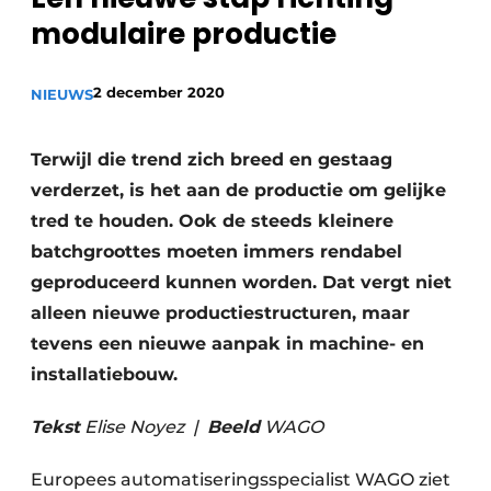
modulaire productie
Privacy / Cookie statement
Vacature aanmelden
2 december 2020
NIEUWS
Vacatures
Video’s
Terwijl die trend zich breed en gestaag
verderzet, is het aan de productie om gelijke
tred te houden. Ook de steeds kleinere
batchgroottes moeten immers rendabel
geproduceerd kunnen worden. Dat vergt niet
alleen nieuwe productiestructuren, maar
tevens een nieuwe aanpak in machine- en
installatiebouw.
Tekst
Elise Noyez |
Beeld
WAGO
Europees automatiseringsspecialist WAGO ziet