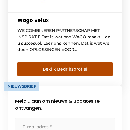
Wago Belux
WE COMBINEREN PARTNERSCHAP MET
INSPIRATIE Dat is wat ons WAGO maakt – en
u succesvol. Leer ons kennen. Dat is wat we
doen OPLOSSINGEN VOOR
GEMEENSCHAPPELIJK SUCCES
Aansluittechnologie,
automatiseringstechnologie, Interface
Bekijk Bedrijfsprofiel
Electronic: al meer dan 60 jaar combineren
we engineering met innovatie en
NIEUWSBRIEF
ondersteunen we onze klanten als
betrouwbare partner in al hun uitdagingen.
Meld u aan om nieuws & updates te
Het resultaat […]
ontvangen.