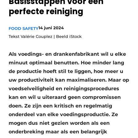
Basisstappen voor een
Privacy / Cookie statement
perfecte reiniging
Vacature aanmelden
Vacatures
14 juni 2024
FOOD SAFETY
Tekst Valérie Couplez | Beeld iStock
Video’s
Als voedings- en drankenfabrikant wil u elke
minuut optimaal benutten. Hoe minder lang
de productie hoeft stil te liggen, hoe meer u
uw productiviteit kan maximaliseren. Maar op
voedselveiligheid en reinigingsprocedures
kan en wil u uiteraard geen compromissen
doen. Ze zijn een kritisch en regelmatig
onderdeel van elke voedingsproductie. Ze
mogen dus niet gezien worden als een
onderbreking maar als een belangrijk