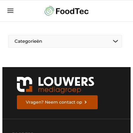
Aanmelden
Algemene voorwaarden
Bedrijven
Aanmelden
Bedankt voor de aanmelding
Categorieën
Bedrijven
Contact
Direct contact
Eigen content aanleveren
Evenement aanmelden
Home
Vragen? Neem contact op
Meest gelezen
Nieuwsbrief
Podcasts