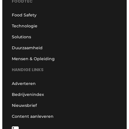
FOODTEC
Privacy / Cookie statement
Food Safety
Vacature aanmelden
Technologie
Vacatures
Video’s
Solutions
Duurzaamheid
Mensen & Opleiding
HANDIGE LINKS
Adverteren
Bedrijvenindex
Nieuwsbrief
Content aanleveren