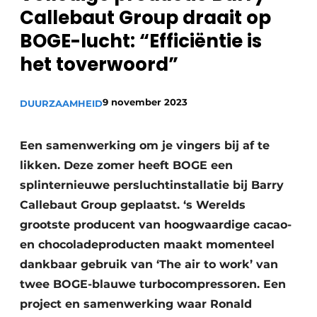
Callebaut Group draait op
Privacy / Cookie statement
BOGE-lucht: “Efficiëntie is
Vacature aanmelden
het toverwoord”
Vacatures
Video’s
9 november 2023
DUURZAAMHEID
Een samenwerking om je vingers bij af te
likken. Deze zomer heeft BOGE een
splinternieuwe persluchtinstallatie bij Barry
Callebaut Group geplaatst. ‘s Werelds
grootste producent van hoogwaardige cacao-
en chocoladeproducten maakt momenteel
dankbaar gebruik van ‘The air to work’ van
twee BOGE-blauwe turbocompressoren. Een
project en samenwerking waar Ronald