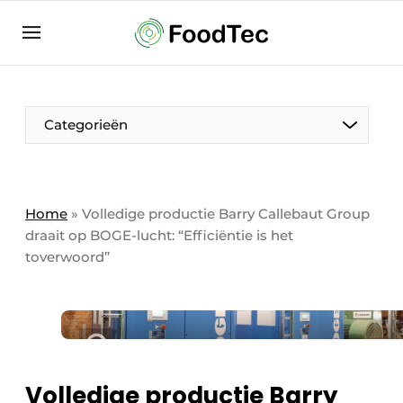
Aanmelden
Algemene voorwaarden
Bedrijven
Aanmelden
Bedankt voor de aanmelding
Categorieën
Bedrijven
Contact
Direct contact
Home
»
Volledige productie Barry Callebaut Group
draait op BOGE-lucht: “Efficiëntie is het
Eigen content aanleveren
toverwoord”
Evenement aanmelden
Home
Meest gelezen
Nieuwsbrief
Volledige productie Barry
Podcasts