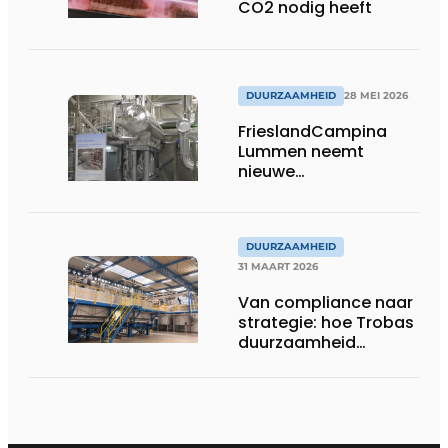
CO2 nodig heeft
DUURZAAMHEID
28 MEI 2026
FrieslandCampina
Lummen neemt
nieuwe
ijswaterinstallatie in
gebruik
DUURZAAMHEID
31 MAART 2026
Van compliance naar
strategie: hoe Trobas
duurzaamheid
structureel verankert