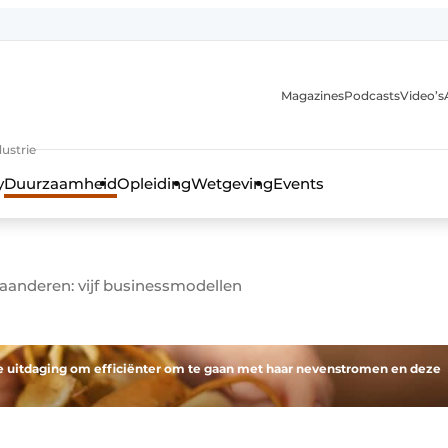
Magazines
Podcasts
Video’s
anmelding
ustrie
y
Duurzaamheid
Opleiding
Wetgeving
Events
laanderen: vijf businessmodellen
 de uitdaging om efficiënter om te gaan met haar nevenstromen en deze