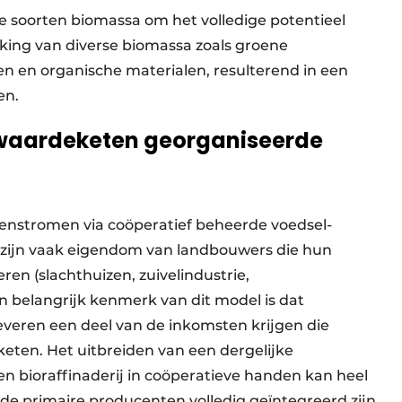
ke soorten biomassa om het volledige potentieel
king van diverse biomassa zoals groene
en en organische materialen, resulterend in een
en.
waarde­­keten georganiseerde
evenstromen via coöperatief beheerde voedsel­
 zijn vaak eigendom van landbouwers die hun
ren (slachthuizen, zuivelindustrie,
 belangrijk kenmerk van dit model is dat
everen een deel van de inkomsten krijgen die
eten. Het uitbreiden van een dergelijke
n bioraffinaderij in coöperatieve handen kan heel
t de primaire producenten volledig geïntegreerd zijn.