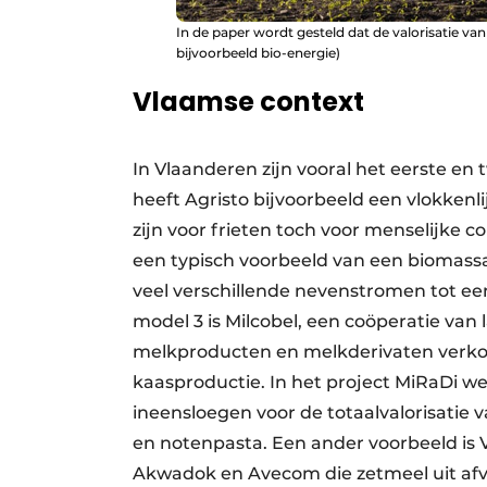
In de paper wordt gesteld dat de valorisatie v
bijvoorbeeld bio-energie)
Vlaamse context
In Vlaanderen zijn vooral het eerste e
heeft Agristo bijvoorbeeld een vlokkenl
zijn voor frieten toch voor menselijke c
een typisch voorbeeld van een biomassa-
veel verschillende nevenstromen tot e
model 3 is Milcobel, een coöperatie van
melkproducten en melkderivaten verko
kaasproductie. In het project MiRaDi w
ineensloegen voor de totaal­valorisatie 
en notenpasta. Een ander voorbeeld is V
Akwadok en Avecom die zetmeel uit afva