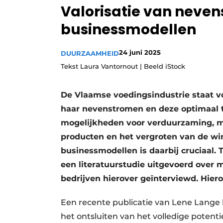
Valorisatie van neven
Privacy / Cookie statement
businessmodellen
Vacature aanmelden
Vacatures
24 juni 2025
DUURZAAMHEID
Video’s
Tekst Laura Vantornout | Beeld iStock
​​De Vlaamse voedingsindustrie staat 
haar nevenstromen en deze optimaal te 
mogelijkheden voor verduurzaming, m
producten en het vergroten van de w
businessmodellen is daarbij cruciaal.​
een literatuurstudie uitgevoerd over
bedrijven hierover geïnterviewd. Hie
Een recente publicatie van Lene Lange be
het ontsluiten van het volledige poten