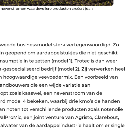
an nevenstromen waardevollere producten creëert (dan
n tweede businessmodel sterk vertegenwoordigd. Zo
ijn geopend om aardappelstukjes die niet geschikt
onsumptie in te zetten (model 1). Trotec is dan weer
gespecialiseerd bedrijf (model 2). Zij verwerken heel
en hoogwaardige veevoedermix. Een voorbeeld van
 landbouwers die een wijde variatie aan
opt zoals kaaswei, een nevenstroom van de
erd model 4 bekeken, waarbij drie kmo’s de handen
van noten tot verschillende producten zoals notenolie
alProMic, een joint venture van Agristo, Clarebout,
lwater van de aardappel­industrie haalt om er single