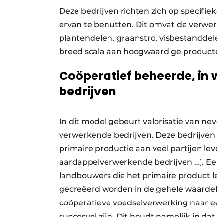
Deze bedrijven richten zich op specifie
ervan te benutten. Dit omvat de verwer
plantendelen, graanstro, visbestanddel
breed scala aan hoogwaardige product
Coöperatief beheerde, in 
bedrijven
In dit model gebeurt valorisatie van n
verwerkende bedrijven. Deze bedrijven
primaire productie aan veel partijen leve
aardappelverwerkende bedrijven …). Een
landbouwers die het primaire product l
gecreëerd worden in de gehele waardek
coöperatieve voedselverwerking naar ee
succesvol zijn. Dit houdt namelijk in da