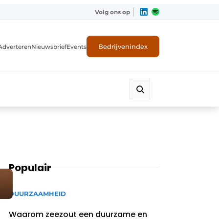
Volg ons op
Bedrijvenindex
Adverteren
Nieuwsbrief
Events
Populair
DUURZAAMHEID
Waarom zeezout een duurzame en