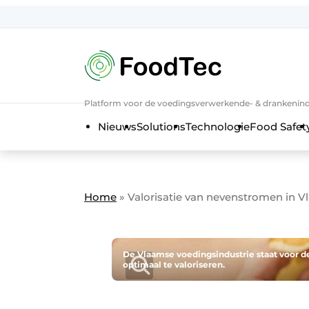
Aanmelden
Algemene voorwaarden
Bedrijven
Aanmelden
Bedankt voor de a
Platform voor de voedingsverwerkende- & drankenind
Bedrijven
Nieuws
Solutions
Technologie
Food Safet
Contact
Direct contact
Eigen content aanleveren
Home
»
Valorisatie van nevenstromen in V
Evenement aanmelden
Home
Meest gelezen
​​De Vlaamse voedingsindustrie staat voor
optimaal te valoriseren.
Nieuwsbrief
Podcasts