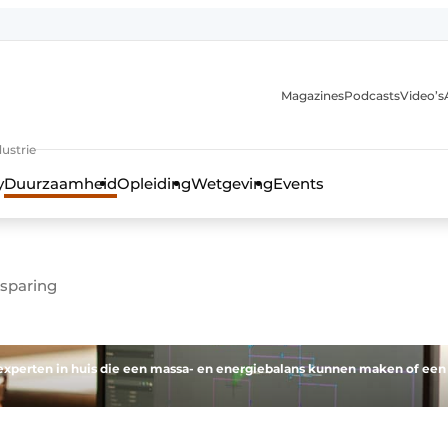
Magazines
Podcasts
Video’s
anmelding
ustrie
y
Duurzaamheid
Opleiding
Wetgeving
Events
esparing
xperten in huis die een massa- en energiebalans kunnen maken of een