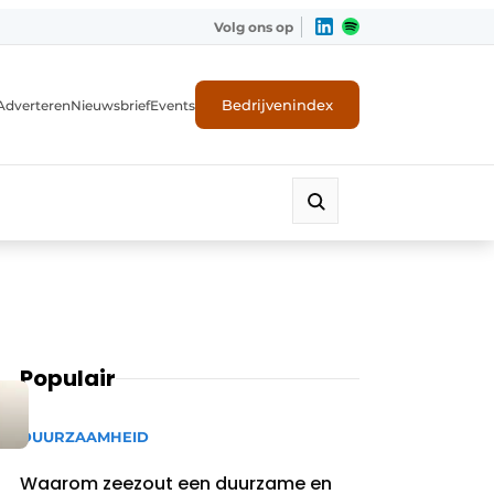
Volg ons op
Bedrijvenindex
Adverteren
Nieuwsbrief
Events
Populair
DUURZAAMHEID
Waarom zeezout een duurzame en