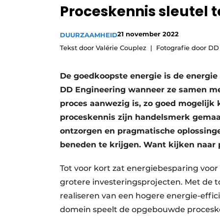
Proceskennis sleutel 
Privacy / Cookie statement
Vacature aanmelden
21 november 2022
DUURZAAMHEID
Vacatures
Tekst door Valérie Couplez
Fotografie door DD
Video’s
De goedkoopste energie is de energie d
DD Engineering wanneer ze samen met 
proces aanwezig is, zo goed mogelijk 
proceskennis zijn handelsmerk gemaa
ontzorgen en pragmatische oplossinge
beneden te krijgen. Want kijken naar 
Tot voor kort zat energiebesparing voor
grotere investeringsprojecten. Met de 
realiseren van een hogere energie-effici
domein speelt de opgebouwde procesken