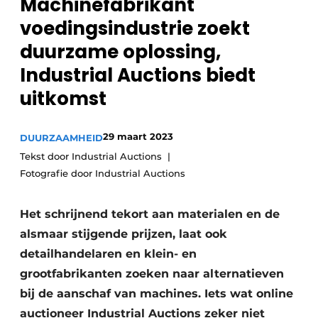
Machinefabrikant
Privacy / Cookie statement
voedingsindustrie zoekt
Vacature aanmelden
duurzame oplossing,
Vacatures
Industrial Auctions biedt
Video’s
uitkomst
29 maart 2023
DUURZAAMHEID
Tekst door Industrial Auctions
Fotografie door Industrial Auctions
Het schrijnend tekort aan materialen en de
alsmaar stijgende prijzen, laat ook
detailhandelaren en klein- en
grootfabrikanten zoeken naar alternatieven
bij de aanschaf van machines. Iets wat online
auctioneer Industrial Auctions zeker niet