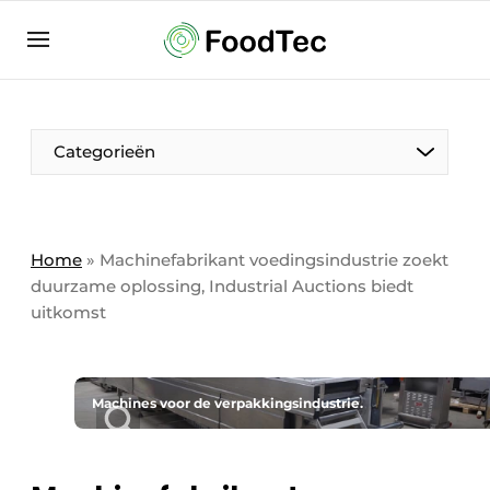
Aanmelden
Algemene voorwaarden
Bedrijven
Aanmelden
Bedankt voor de aanmelding
Categorieën
Bedrijven
Contact
Direct contact
Home
»
Machinefabrikant voedingsindustrie zoekt
duurzame oplossing, Industrial Auctions biedt
Eigen content aanleveren
uitkomst
Evenement aanmelden
Home
Meest gelezen
Machines voor de verpakkingsindustrie.
Nieuwsbrief
Podcasts