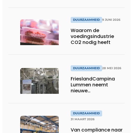
moderne ketelhuis
DUURZAAMHEID
9 JUNI 2026
Waarom de
voedingsindustrie
CO2 nodig heeft
DUURZAAMHEID
28 MEI 2026
FrieslandCampina
Lummen neemt
nieuwe
ijswaterinstallatie in
gebruik
DUURZAAMHEID
31 MAART 2026
Van compliance naar