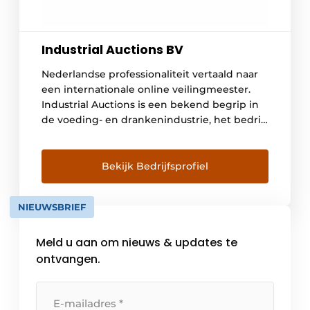
Industrial Auctions BV
Nederlandse professionaliteit vertaald naar
een internationale online veilingmeester.
Industrial Auctions is een bekend begrip in
de voeding- en drankenindustrie, het bedrijf
veilt machines, inventaris en complete
productielijnen voor groot en klein. In de
voedingsmiddelen- en drankenindustrie
Bekijk Bedrijfsprofiel
hebben bedrijven vaak te maken met hoge
prijzen en lange wachttijden bij het kopen
NIEUWSBRIEF
van machines. Het is belangrijk […]
Meld u aan om nieuws & updates te
ontvangen.