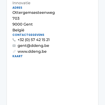
Innovatie
Privacy / Cookie statement
ADRES
Ottergemsesteenweg
Vacature aanmelden
703
Vacatures
9000 Gent
Video’s
België
CONTACTGEGEVENS
+32 (0) 57 42 15 21
gent@ddeng.be
www.ddeng.be
KAART